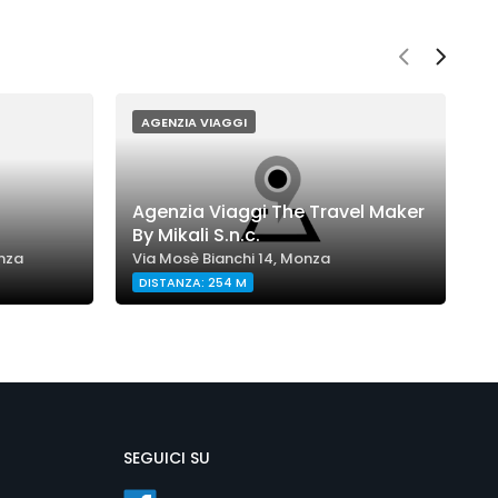
AGENZIA VIAGGI
Agenzia Viaggi The Travel Maker
By Mikali S.n.c.
T
nza
Via Mosè Bianchi 14, Monza
V
DISTANZA: 254 M
SEGUICI SU