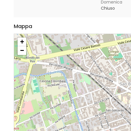
Domenica
Chiuso
Mappa
+
−