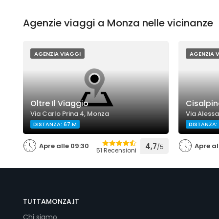
Agenzie viaggi a Monza nelle vicinanze
AGENZIA VIAGGI
AGENZIA 
Oltre Il Viaggio
Cisalpin
Via Carlo Prina 4, Monza
Via Aless
DISTANZA: 67 M
DISTANZA: 
Apre alle 09:30
4,7
Apre al
/5
51 Recensioni
TUTTAMONZA.IT
Chi siamo