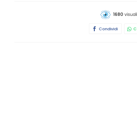
1680
visual
Condividi
Co