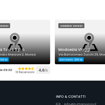
VIAGGI
AGENZIA VIAGGI
a Tours S.p.a.
Modoezia Viaggi
andro Manzoni 2, Monza
Via Bartolomeo Zucchi 29, Mo
120 M
DISTANZA: 200 M
le 09:30
4,6
/5
13 Recensioni
INFO & CONTATTI
info@tuttamonza.it