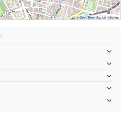
©
OpenStreetMap
contributors
'