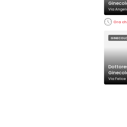
Gineco
Via Angel
Ora ch
GINECOL
Dottore
Gineco
Via Felice