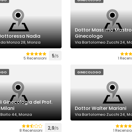
OGO
GINECOLOGO
Dottor Massimo Mastrolil
Dottoressa Nadia
Ginecologo
o da Monza 28, Monza
Via Bartolomeo Zucchi 24, M
5
/5
5 Recensioni
1 Recen
OGO
GINECOLOGO
i Ginecologia del Prof.
Milani
Dottor Walter Mariani
o Boito 44, Monza
Via Bartolomeo Zucchi 24, M
2,9
/5
8 Recensioni
1 Recensi