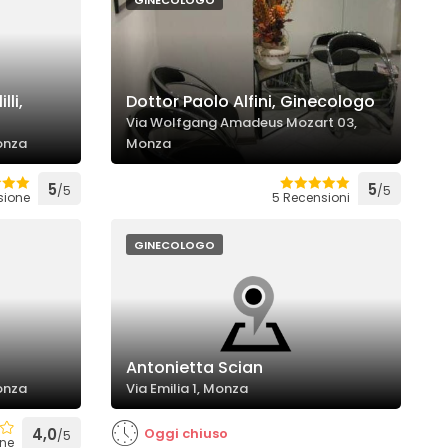
GINECOLOGO
li,
Dottor Paolo Alfini, Ginecologo
Via Wolfgang Amadeus Mozart 03,
onza
Monza
5
5
/5
/5
sione
5 Recensioni
GINECOLOGO
Antonietta Scian
onza
Via Emilia 1, Monza
4,0
Oggi chiuso
/5
one