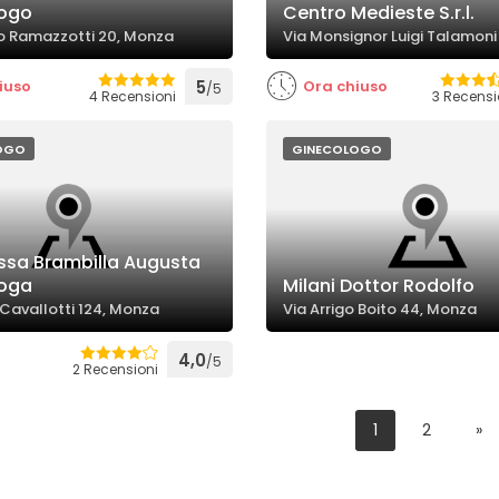
logo
Centro Medieste S.r.l.
o Ramazzotti 20, Monza
Via Monsignor Luigi Talamoni
iuso
5
Ora chiuso
/5
4 Recensioni
3 Recensi
OGO
GINECOLOGO
ssa Brambilla Augusta
loga
Milani Dottor Rodolfo
 Cavallotti 124, Monza
Via Arrigo Boito 44, Monza
4,0
/5
2 Recensioni
1
2
»