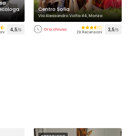
ssa
necologa
Centro Sofia
Via Alessandro Volta 44, Monza
4,5
Ora chiuso
3,5
/5
/5
oni
29 Recensioni