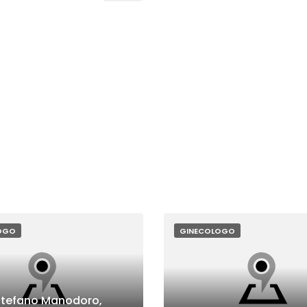
OGO
GINECOLOGO
Stefano Manodoro,