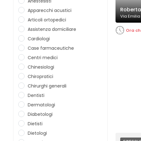
Anestesisti
Roberta 
Apparecchi acustici
Via Emilia
Articoli ortopedici
Assistenza domiciliare
Ora ch
Cardiologi
Case farmaceutiche
Centri medici
Chinesiologi
Chiropratici
Chirurghi generali
Dentisti
Dermatologi
Diabetologi
Dietisti
Dietologi