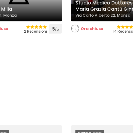
Studio Medico Dottore
Milia
Maria Grazia Cantù Gi
 1, Monza
Via Carlo Alberto 22, Monza
iuso
5
Ora chiuso
/5
2 Recensioni
14 Recensi