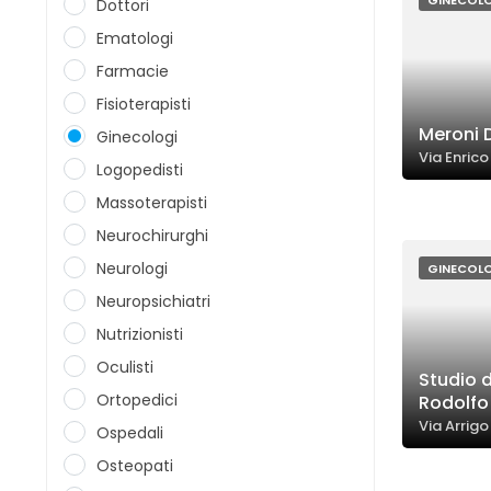
GINECOL
Dottori
Ematologi
Farmacie
Fisioterapisti
Meroni 
Ginecologi
Via Enric
Logopedisti
Massoterapisti
Neurochirurghi
Neurologi
GINECOL
Neuropsichiatri
Nutrizionisti
Oculisti
Studio d
Ortopedici
Rodolfo 
Via Arrig
Ospedali
Osteopati