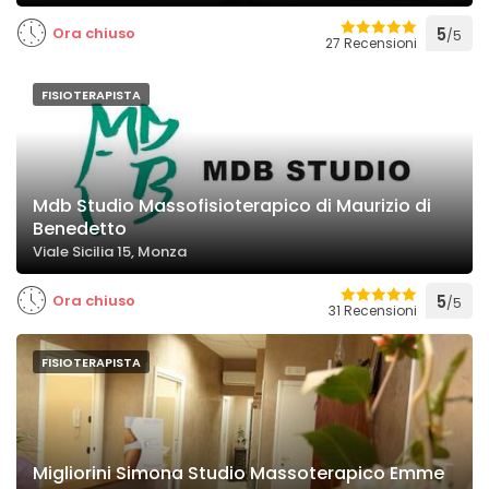
Ora chiuso
5
/5
27 Recensioni
FISIOTERAPISTA
Mdb Studio Massofisioterapico di Maurizio di
Benedetto
Viale Sicilia 15, Monza
Ora chiuso
5
/5
31 Recensioni
FISIOTERAPISTA
Migliorini Simona Studio Massoterapico Emme