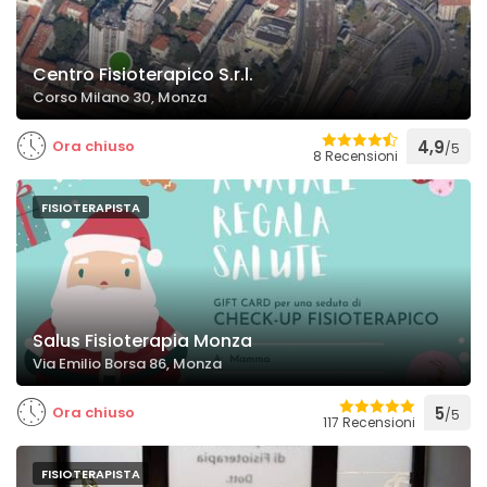
Centro Fisioterapico S.r.l.
Corso Milano 30, Monza
Ora chiuso
4,9
/5
8 Recensioni
FISIOTERAPISTA
Salus Fisioterapia Monza
Via Emilio Borsa 86, Monza
Ora chiuso
5
/5
117 Recensioni
FISIOTERAPISTA