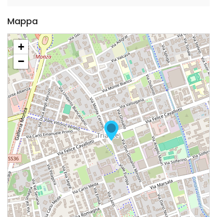
Mappa
+
−