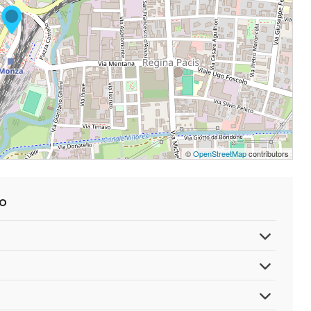
©
OpenStreetMap
contributors
so