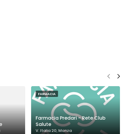
FARMACIA
Farmacia Predari - Rete Club
e
Salute
F
a
V. Italia 20, Monza
P