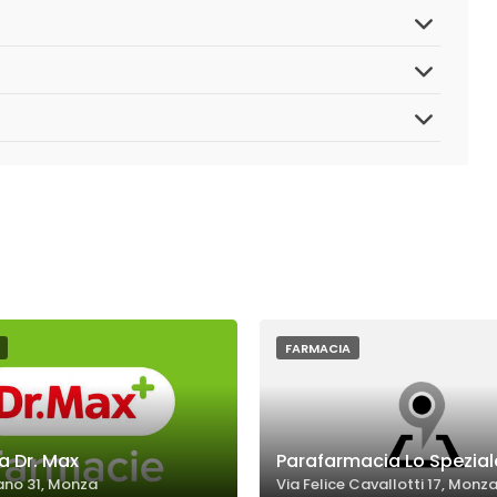
FARMACIA
a Dr. Max
Parafarmacia Lo Spezial
ano 31, Monza
Via Felice Cavallotti 17, Monz