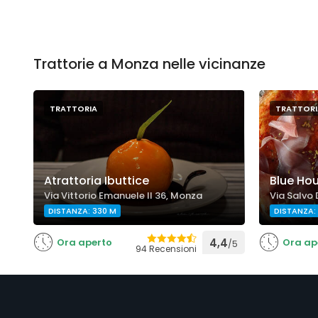
Trattorie a Monza nelle vicinanze
TRATTORIA
TRATTORI
Atrattoria Ibuttice
Blue Ho
Via Vittorio Emanuele II 36, Monza
Via Salvo 
DISTANZA: 330 M
DISTANZA:
Ora aperto
4,4
Ora ap
/5
94 Recensioni