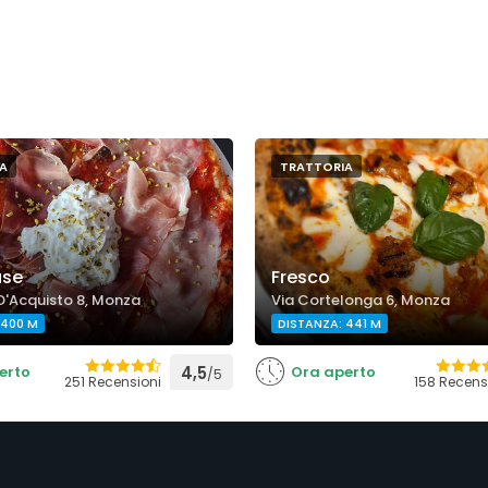
A
TRATTORIA
use
Fresco
D'Acquisto 8, Monza
Via Cortelonga 6, Monza
 400 M
DISTANZA: 441 M
erto
4,5
Ora aperto
/5
251 Recensioni
158 Recens