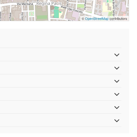
©
OpenStreetMap
contributors