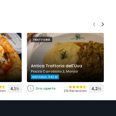
TRATTORIA
Antica Trattoria dell'Uva
T
Piazza Carrobiolo 2, Monza
V
DISTANZA: 542 M
4,1
Ora aperto
4,2
/5
/5
ioni
219 Recensioni