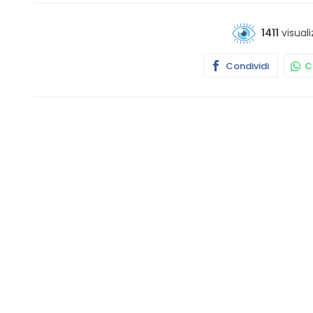
1411
visuali
Condividi
Co