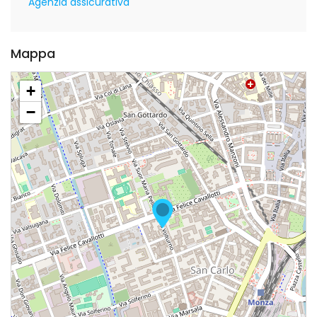
Agenzia assicurativa
Mappa
+
−