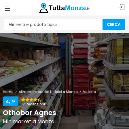
CERCA
Home
Alimenti e prodotti tipici a Monza
Vetrina
4,1
/5
32 Recensioni
Othobor Agnes
Minimarket a Monza