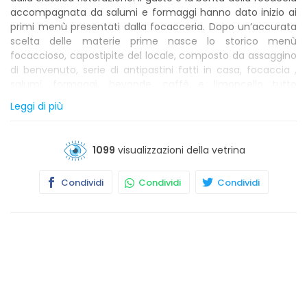
accompagnata da salumi e formaggi hanno dato inizio ai
primi menù presentati dalla focacceria. Dopo un’accurata
scelta delle materie prime nasce lo storico menù
focaccioso, capostipite del locale, composto da assaggino
di benvenuto, serie di antipastini fatti in casa, focaccia ,
salumi, formaggi, bevande, caffè e limoncello tutto
compreso. Una formula che sta riscontrando un gran
Leggi di più
successo ed al momento è uno dei menù più richiesti.
Inoltre presso l’Officina della focaccia per chi ha voglia di
scoprire nuovi orizzonti e ampliare le proprie scelte ha la
1099
visualizzazioni della vetrina
possibilità di gustare il menù gnocco fritto, vegetariano,
hamburger di nostra produzione con carni scelte e
Condividi
Condividi
Condividi
selezionate, galletto o cotoletta.