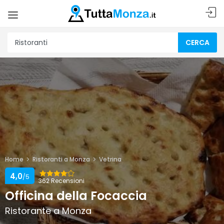
CERCA
Home
Ristoranti a Monza
Vetrina
4,0
/5
362 Recensioni
Officina della Focaccia
Ristorante a Monza