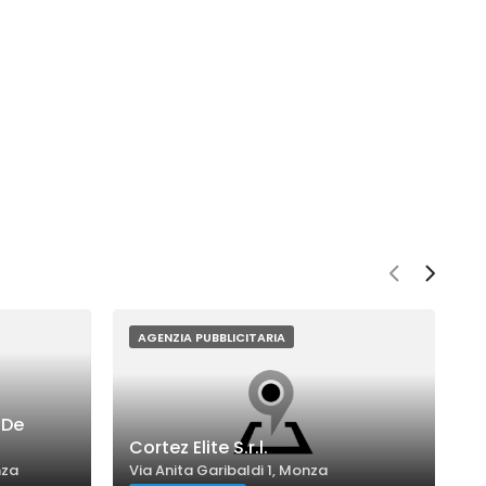
AGENZIA PUBBLICITARIA
 De
F
Cortez Elite S.r.l.
&
nza
Via Anita Garibaldi 1, Monza
V