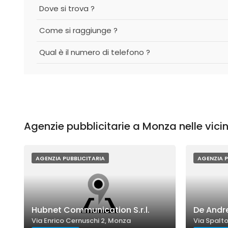
Dove si trova ?
Come si raggiunge ?
Qual è il numero di telefono ?
Agenzie pubblicitarie a Monza nelle vici
AGENZIA PUBBLICITARIA
AGENZIA P
Hubnet Communication S.r.l.
De Andre
Via Enrico Cernuschi 2, Monza
Via Spalto