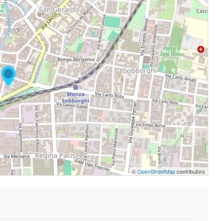
©
OpenStreetMap
contributors