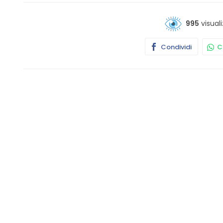
995
visuali
Condividi
Co