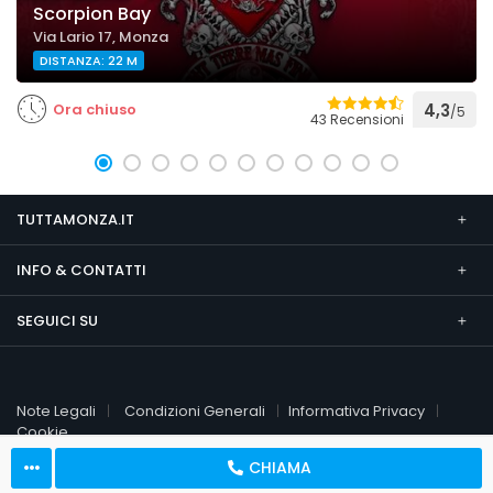
Scorpion Bay
Via Lario 17, Monza
DISTANZA: 22 M
Ora chiuso
4,3
/5
43 Recensioni
TUTTAMONZA.IT
INFO & CONTATTI
SEGUICI SU
Note Legali
Condizioni Generali
Informativa Privacy
Cookie
CHIAMA
© 2026 TuttaMonza.it