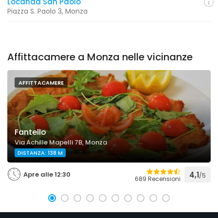
Locanda San Paolo
Piazza S. Paolo 3, Monza
Affittacamere a Monza nelle vicinanze
AFFITTACAMERE
Fantello
Via Achille Mapelli 7B, Monza
DISTANZA: 138 M
Apre alle 12:30
4,1
/5
689 Recensioni