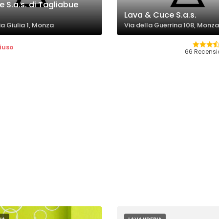
le S.a.s. di Tagliabue
Lava & Cuce S.a.s.
a Giulia 1, Monza
Via della Guerrina 108, Monza
iuso
66 Recensi