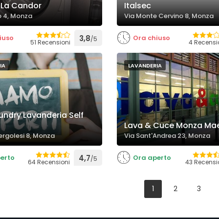
a La Candor
Italsec
o 4, Monza
Via Monte Cervino 8, Monza
iuso
3,8
Ora chiuso
/5
51 Recensioni
4 Recensi
IA
LAVANDERIA
aundry Lavanderia Self
Lava & Cuce Monza Ma
Pergolesi 8, Monza
Via Sant'Andrea 23, Monza
erto
4,7
Ora aperto
/5
64 Recensioni
43 Recensi
1
2
3