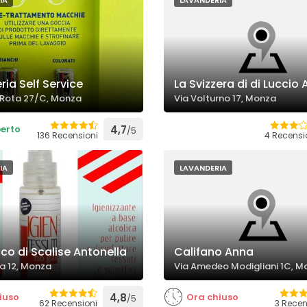
IA
LAVANDERIA
ia Self Service
La Svizzera di di Luccio
 Rota 27/C, Monza
Via Volturno 17, Monza
erto
4,7
/5
136 Recensioni
4 Recensi
IA
LAVANDERIA
co di Scalise Antonella
Califano Anna
lia 12, Monza
Via Amedeo Modigliani 1C, M
iuso
4,8
Ora chiuso
/5
62 Recensioni
3 Recen