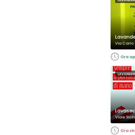
LAVANDER
Lavander
Via Carlo
Ora ap
LAVANDER
Lavasec
Viale Sici
Ora ch