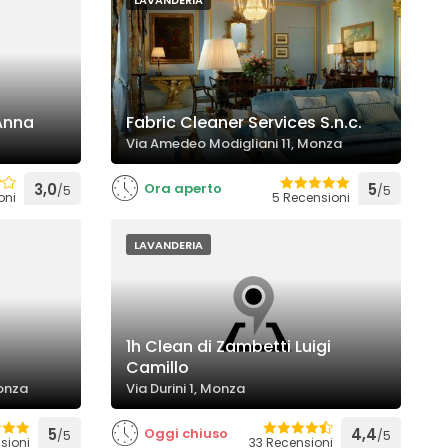
LAVANDERIA
 Anna
Fabric Cleaner Services S.n.c.
Via Amedeo Modigliani 11, Monza
3,0
Ora aperto
5
/5
/5
oni
5 Recensioni
LAVANDERIA
1h Clean di Zambetti Luigi
Camillo
onza
Via Durini 1, Monza
5
Oggi chiuso
4,4
/5
/5
sioni
33 Recensioni