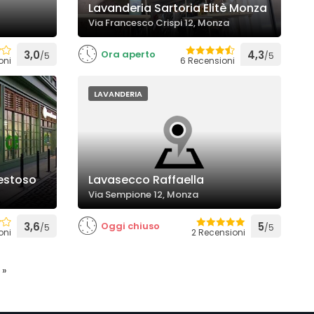
Lavanderia Sartoria Elitè Monza
Via Francesco Crispi 12, Monza
3,0
Ora aperto
4,3
/5
/5
oni
6 Recensioni
LAVANDERIA
estoso
Lavasecco Raffaella
Via Sempione 12, Monza
3,6
Oggi chiuso
5
/5
/5
oni
2 Recensioni
»