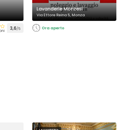
Lavanderie Monzesi
Via Ettore Reina 5, Monza
3,6
Ora aperto
/5
oni