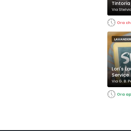
Tintori
Via Stelvi
Ora ch
LAVANDER
Lori's L
Service
Via G. B. 
Ora ap