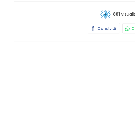
881
visuali
Condividi
Co