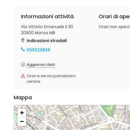
Informazioni attività
Orari di ape
Via Vittorio Emanuele II 30
Orari non specif
20900 Monza MB
Indicazioni stradali
039320826
Aggiorna i dati
Orari e servizi potrebbero
variare
Mappa
+
−