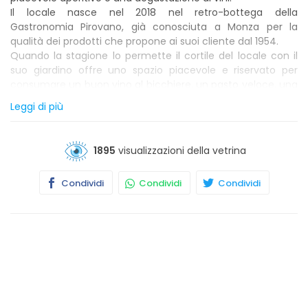
Il locale nasce nel 2018 nel retro-bottega della
Gastronomia Pirovano, già conosciuta a Monza per la
qualità dei prodotti che propone ai suoi cliente dal 1954.
Quando la stagione lo permette il cortile del locale con il
suo giardino offre uno spazio piacevole e riservato per
consumare un buon vino al bicchiere, un pasto veloce, una
degustazione di salumi e formaggi o un aperitivo all’aria
Leggi di più
aperta.
1895
visualizzazioni della vetrina
Condividi
Condividi
Condividi