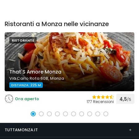
Ristoranti a Monza nelle vicinanze
RISTORANTE
That'S Amore Monza
Via Carlo Rota 60B, Monza
DISTANZA: 225 M
Ora aperto
4,5
/5
177 Recensioni
TUTTAMONZA.IT