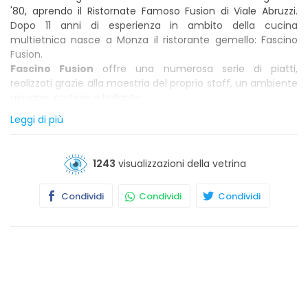
'80, aprendo il Ristornate Famoso Fusion di Viale Abruzzi.
Dopo 11 anni di esperienza in ambito della cucina
multietnica nasce a Monza il ristorante gemello: Fascino
Fusion.
Fascino Fusion
offre una numerosa serie di piatti,
realizzati grazie alla maestria del proprio staff, un ambiente
giovane, cortese e brillante.
L'immancabile fantasia dei proprietari lo rende un punto di
Leggi di più
riferimento per coloro che vogliono provare i rinomati piatti
giapponesi, cinesi e thailandesi, consapevoli che tutte le
pietanze sono condite dal più importante degli ingredienti:
1243
visualizzazioni della vetrina
la passione.
Condividi
Condividi
Condividi