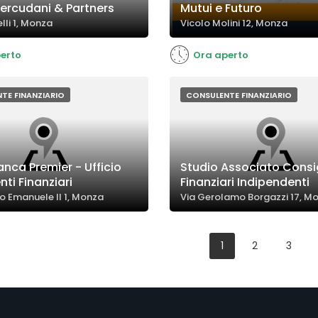
Percudani & Partners
Mutui e Futuro
lli 1, Monza
Vicolo Molini 12, Monza
erto
Ora aperto
TE FINANZIARIO
CONSULENTE FINANZIARIO
nca Premier - Ufficio
Studio Associato Consig
ti Finanziari
Finanziari Indipendenti
io Emanuele II 1, Monza
Via Gerolamo Borgazzi 17, M
1
2
3