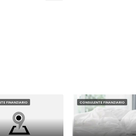
TE FINANZIARIO
CONSULENTE FINANZIARIO