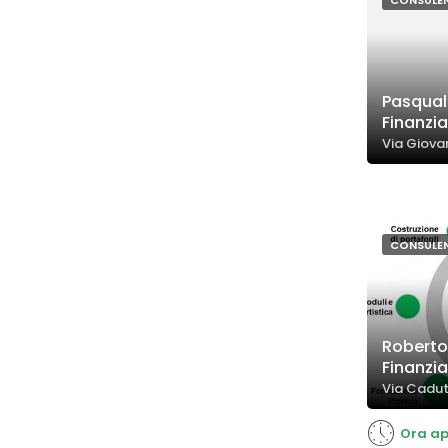
CONSULEN
Pasqual
Finanzia
Via Giova
CONSULEN
Roberto
Finanzia
Via Cadut
Ora ap