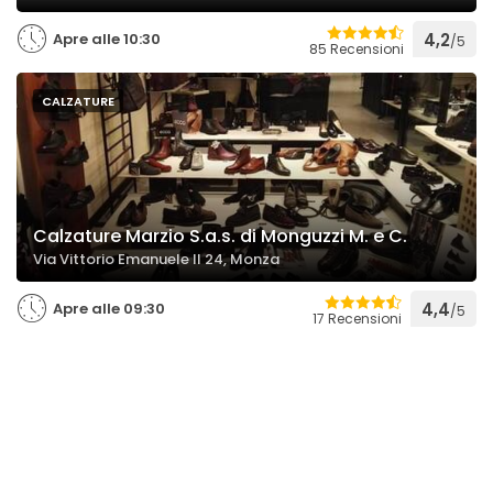
Apre alle 10:30
4,2
/5
85 Recensioni
CALZATURE
Calzature Marzio S.a.s. di Monguzzi M. e C.
Via Vittorio Emanuele II 24, Monza
Apre alle 09:30
4,4
/5
17 Recensioni