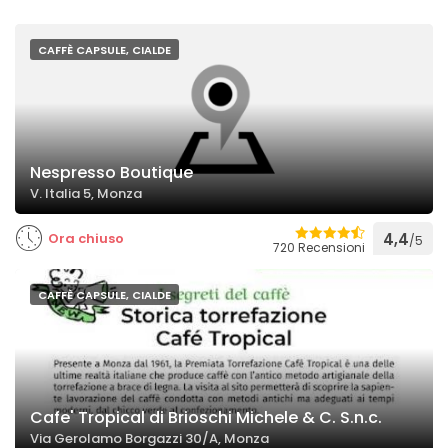
CAFFÈ CAPSULE, CIALDE
Nespresso Boutique
V. Italia 5, Monza
Ora chiuso
4,4
/5
720 Recensioni
CAFFÈ CAPSULE, CIALDE
Cafe' Tropical di Brioschi Michele & C. S.n.c.
Via Gerolamo Borgazzi 30/A, Monza