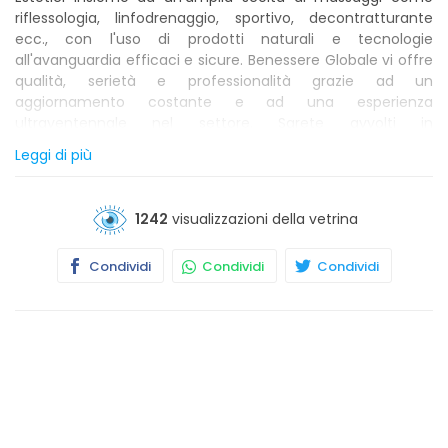
riflessologia, linfodrenaggio, sportivo, decontratturante
ecc., con l'uso di prodotti naturali e tecnologie
all'avanguardia efficaci e sicure. Benessere Globale vi offre
qualità, serietà e professionalità grazie ad un
aggiornamento costante e ad una esperienza
ultraventennale nel settore. Sarete avvolti in
un'accogliente e semplice atmosfera fatta di colori,
Leggi di più
profumi, suoni e materiali naturali, dove quiete e serenità vi
isoleranno dal ritmo frenetico della vita quotidiana.
1242
visualizzazioni della vetrina
Condividi
Condividi
Condividi