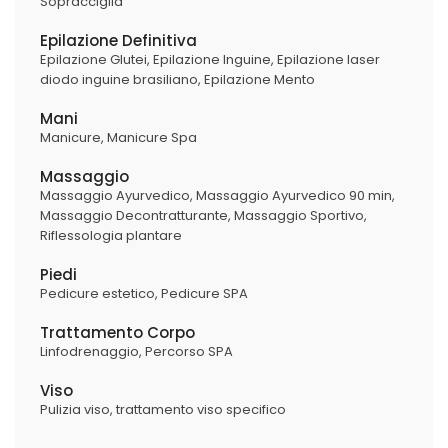
Sopracciglia
Epilazione Definitiva
Epilazione Glutei
Epilazione Inguine
Epilazione laser
diodo inguine brasiliano
Epilazione Mento
Mani
Manicure
Manicure Spa
Massaggio
Massaggio Ayurvedico
Massaggio Ayurvedico 90 min
Massaggio Decontratturante
Massaggio Sportivo
Riflessologia plantare
Piedi
Pedicure estetico
Pedicure SPA
Trattamento Corpo
Linfodrenaggio
Percorso SPA
Viso
Pulizia viso
trattamento viso specifico