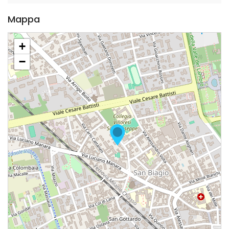
Mappa
+
−