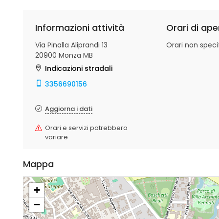
Informazioni attività
Orari di ape
Via Pinalla Aliprandi 13
Orari non specif
20900 Monza MB
Indicazioni stradali
3356690156
Aggiorna i dati
Orari e servizi potrebbero
variare
Mappa
+
−