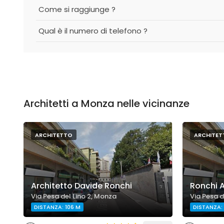
Come si raggiunge ?
Qual è il numero di telefono ?
Architetti a Monza nelle vicinanze
ARCHITETTO
ARCHITET
Architetto Davide Ronchi
Ronchi A
Via Pesa del Lino 2, Monza
Via Pesa d
DISTANZA: 106 M
DISTANZA: 