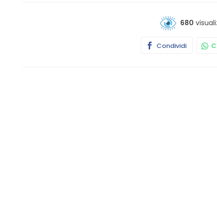
680
visuali
Condividi
Co