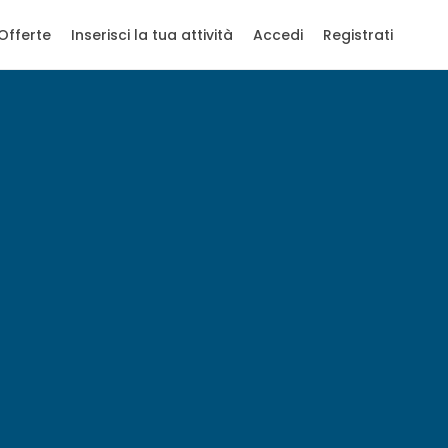
Offerte
Inserisci la tua attività
Accedi
Registrati