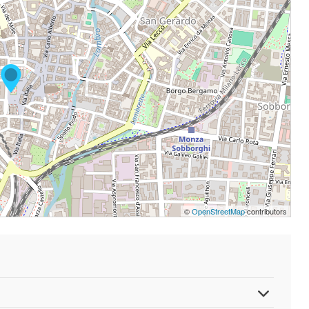
©
OpenStreetMap
contributors