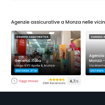
Agenzie assicurative a Monza nelle vici
AGENZIA ASSICURATIVA
AGENZIA 
Agenzia 
Generali Italia
Monza - B
Largo XXV Aprile 6, Monza
Via Manfr
DISTANZA: 27 M
DISTANZA: 
Oggi chiuso
4,7
/5
3186 Recensioni