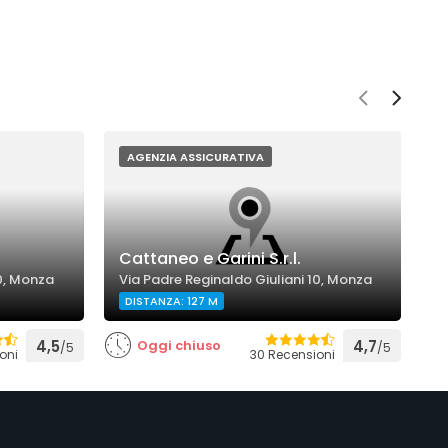
AGENZIA ASSICURATIVA
Cattaneo e Garini S.r.l.
A
10, Monza
Via Padre Reginaldo Giuliani 10, Monza
V
DISTANZA: 127 M
4,5
Oggi chiuso
4,7
/5
/5
oni
30 Recensioni