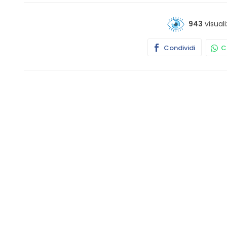
943
visuali
Condividi
Co