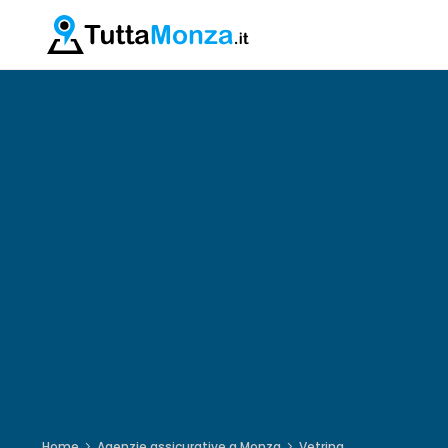
Home
Agenzie assicurative a Monza
Vetrina