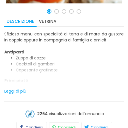
DESCRIZIONE
VETRINA
Sfizioso menu con specialità di terra e di mare da gustare
in coppia oppure in compagnia di famiglia o amici!
Antipasti
Zuppa di cozze
Cocktail di gamberi
Capesante gratinate
Primi piatti
Spaghetti alle vongole veraci
Leggi di più
Risotto ai frutti di mare
Tagliatelle salmone e gamberetti
Secondi piatti
2264
visualizzazioni dell'annuncio
Grigliata mista di pesce
Frittura mista di pesce
Gamberoni al cognac o alla griglia
Condividi
Condividi
Condividi